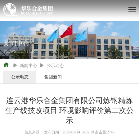
新闻中心
NEWS CENTER


新闻中心

公示动态
公示动态
集团新闻
连云港华乐合金集团有限公司炼钢精炼
生产线技改项目 环境影响评价第二次公
示
信息来源：
发布日期：2025-01-14 16:02:59 点击量:2748